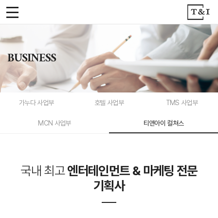
티
앤
아
BUSINESS
이
가누다 사업부
호텔 사업부
TMS 사업부
MCN 사업부
티앤아이 컬쳐스
국내 최고
엔터테인먼트
& 마케팅 전문
기획사