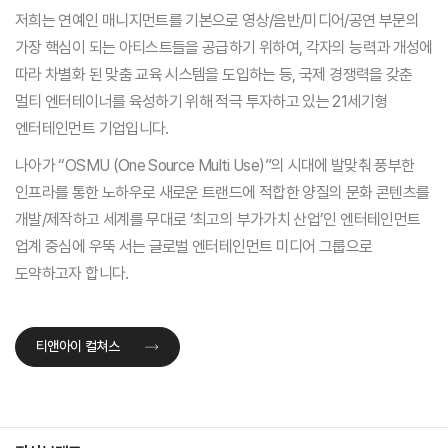
저희는 연예인 매니지먼트를 기본으로 영상/음반/미디어/공연 부문의
가장
핵심이 되는 아티스트들을 공급하기 위하여, 각자의 능력과 개성에
따라 차별화
된 맞춤 교육 시스템을 도입하는 등, 국제 경쟁력을 갖춘
멀티 엔터테이너를
육성하기 위해 적극 투자하고 있는 21세기형
엔터테인먼트 기업입니다.
나아가 “OSMU (One Source Multi Use)”의 시대에 발맞춰 풍부한
인프라를
통한 노하우로 새로운 트랜드에 적합한 양질의 문화 콘텐츠를
개발/제작하고
세계를 무대로 ‘최고의 부가가치 산업’인 엔터테인먼트
업계 중심에 우뚝 서는
글로벌 엔터테인먼트 미디어 그룹으로
도약하고자 합니다.
티앤아이 컬쳐스