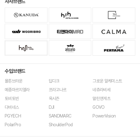
자사브랜드
가누다
호텔인홈
티앤아이 컬쳐스
우리형닷컴
티앤아이MRO
까르마
홀리몰리
알로알로
뻬르따마
수입브랜드
몰튼브라운
딥디크
그로운 알케미스트
메종마르지엘라
프라고나르
네츄라비세
토비토빈
옥시즌
말린앤게츠
다비네스
DJI
GOVO
PGYECH
SANDMARC
PowerVision
PolarPro
ShoulderPod