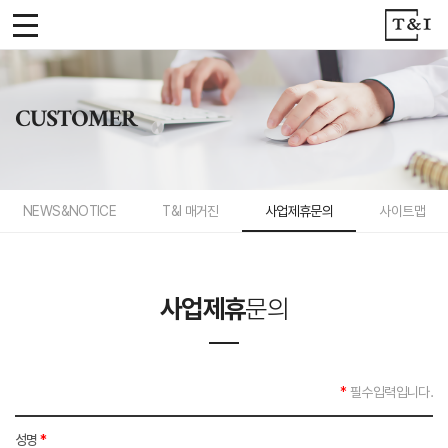
티
앤
아
CUSTOMER
이
NEWS&NOTICE
T&I 매거진
사업제휴문의
사이트맵
사업제휴
문의
*
필수입력입니다.
성명
*