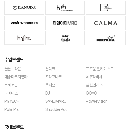
가누다
호텔인홈
티앤아이 컬쳐스
우리형닷컴
티앤아이MRO
까르마
홀리몰리
알로알로
뻬르따마
수입브랜드
몰튼브라운
딥디크
그로운 알케미스트
메종마르지엘라
프라고나르
네츄라비세
토비토빈
옥시즌
말린앤게츠
다비네스
DJI
GOVO
PGYECH
SANDMARC
PowerVision
PolarPro
ShoulderPod
국내브랜드